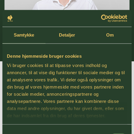
Samtykke
Detaljer
Om
Denne hjemmeside bruger cookies
Vi bruger cookies til at tilpasse vores indhold og
annoncer, til at vise dig funktioner til sociale medier og til
Finansbachelor
at analysere vores trafik. Vi deler også oplysninger om
din brug af vores hjemmeside med vores partnere inden
studerende
for sociale medier, annonceringspartnere og
analysepartnere. Vores partnere kan kombinere disse
data med andre oplysninger, du har givet dem, eller som
Vi tror på vigtigheden af at dele viden og oplære nye, dygtige
de har indsamlet fra din brug af deres tjenester.
talenter. Vi ved, at det er en investering i fremtiden, både for
vores virksomhed og for branchen som helhed. Derfor har vi
fået Frederik Roager på holdet. Frederik startede som
Samtykkevalg