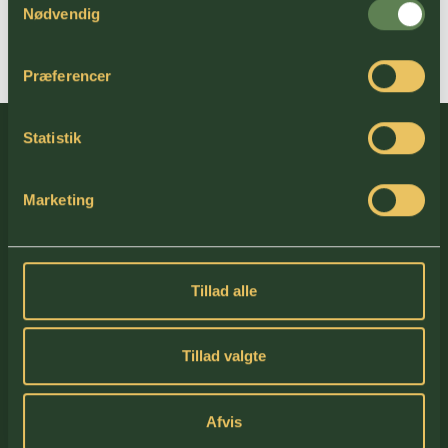
studiemedhjælper den 1. februar 2024, mens han er under
Nødvendig
uddannelse som ejendomsmægler, som afsluttes i 2026.
Præferencer
Statistik
Marketing
Tillad alle
Tillad valgte
KONTAKT
Jens Terp-Nielsens Vej 13,
Afvis
6200 Aabenraa