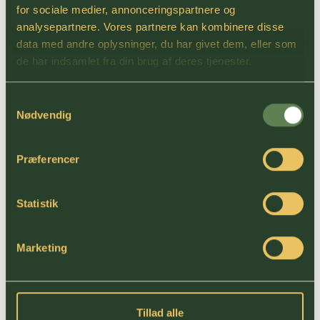
for sociale medier, annonceringspartnere og
analysepartnere. Vores partnere kan kombinere disse
data med andre oplysninger, du har givet dem, eller som
de har indsamlet fra din brug af deres tjenester.
Samtykkevalg
Nødvendig
Præferencer
Relaterede artikler
Fem år med tillid, fremdrift og nye kapitler
Statistik
Sådan gik det til...
Ejendomsmarkedet i smoothie-blenderen
Marketing
Nyt år! Forskel på fortsat og fortsæt
"Vi lægger skinnerne mens vi kører"
DYNAMISK TRIO
Udvidelse af ejerkredsen - velkommen til Brian
Tillad alle
Lambertsen