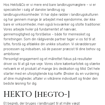
Hos Hekto&Co er vi mere end bare landbrugsmæglere – vi er
specialister i salg af danske landbrug og
landbrugsvirksomheder. Vi har dybe rødder i landbrugskulturen
og har gennem mange år arbejdet med ejendomme, der ikke
bare er virksomheder, men også livsværker og stolte traditioner.
Vores arbejde hviler på fundamentet af nærvær,
gennemsigtighed og forståelse – både for mennesket og
forretningen. Som din rådgivende partner tager vi os tid til at
lytte, forstå og afdække din unikke situation. Vi skræddersyer
processen og indsatsen, så de passer præcist til dine behov og
ambitioner.
Personligt engagement og et målrettet fokus på resultater
driver os til at gå nye veje. Vores store køberkartotek og stærke
netværk er et produkt af mange års dedikation og tillid. Det hele
starter med en uforpligtende kop kaffe. Ønsker du en vurdering
af dine muligheder, aftaler vi vilkårene individuelt og finder den
bedste løsning for dig.
HEKTO [hegto-]
Et begreb, der bruges i landbruget til at måle vægt