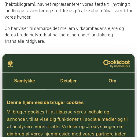
(hektokilogram). navnet repræsenterer vores tætte tilknytning til
landbrugets værdier og stort fokus på at skabe målbar værdi for
vores kunder.
Co henviser til samarbejdet mellem virksomhedens ejere og
deres brede netværk af partnere, herunder juridiske og
finansielle rådgivere.
Samtykke
Detaljer
Om
Denne hjemmeside bruger cookies
Vi bruger cookies til at tilpasse vores indhold og
annoncer, til at vise dig funktioner til sociale medier og til
at analysere vores trafik. Vi deler også oplysninger om
din brug af vores hjemmeside med vores partnere inden