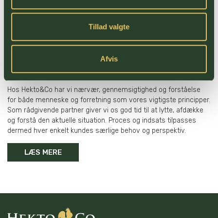
Lave renter i udsigt til 2025
ESG-krav giver nye muligheder for dansk landbrug
Tillad valgte
OM HEKTO & CO
Afvis
VI STÅR TIDLIGT OP FOR DIG
Hos Hekto&Co har vi nærvær, gennemsigtighed og forståelse
for både menneske og forretning som vores vigtigste principper.
Som rådgivende partner giver vi os god tid til at lytte, afdække
og forstå den aktuelle situation. Proces og indsats tilpasses
dermed hver enkelt kundes særlige behov og perspektiv.
LÆS MERE