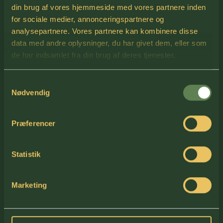
din brug af vores hjemmeside med vores partnere inden
for sociale medier, annonceringspartnere og
analysepartnere. Vores partnere kan kombinere disse
data med andre oplysninger, du har givet dem, eller som
de har indsamlet fra din brug af deres tjenester.
Samtykkevalg
Nødvendig
Præferencer
KONTAKT
Jens Terp-Nielsens Vej 13,
Statistik
6200 Aabenraa
+45 70 60 29 31
Marketing
info@hekto-co.dk
CVR: 31168619