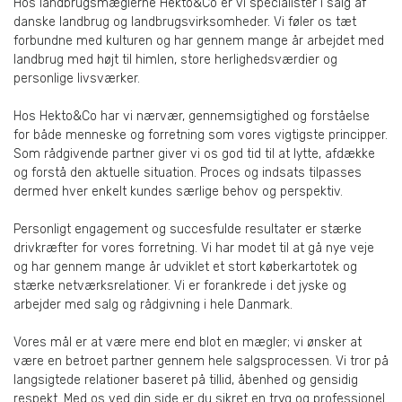
Hos landbrugsmæglerne Hekto&Co er vi specialister i salg af
danske landbrug og landbrugsvirksomheder. Vi føler os tæt
forbundne med kulturen og har gennem mange år arbejdet med
landbrug med højt til himlen, store herlighedsværdier og
personlige livsværker.
Hos Hekto&Co har vi nærvær, gennemsigtighed og forståelse
for både menneske og forretning som vores vigtigste principper.
Som rådgivende partner giver vi os god tid til at lytte, afdække
og forstå den aktuelle situation. Proces og indsats tilpasses
dermed hver enkelt kundes særlige behov og perspektiv.
Personligt engagement og succesfulde resultater er stærke
drivkræfter for vores forretning. Vi har modet til at gå nye veje
og har gennem mange år udviklet et stort køberkartotek og
stærke netværksrelationer. Vi er forankrede i det jyske og
arbejder med salg og rådgivning i hele Danmark.
Vores mål er at være mere end blot en mægler; vi ønsker at
være en betroet partner gennem hele salgsprocessen. Vi tror på
langsigtede relationer baseret på tillid, åbenhed og gensidig
respekt. Med os ved din side er du sikret en tryg og professionel