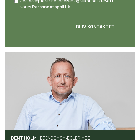
Jeg accepterer betingelser og vilkår beskrevet i
vores
Persondatapolitik
;
BENT HOLM |
EJENDOMSMÆGLER MDE