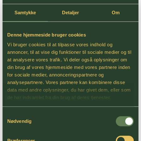
Samtykke
Detaljer
Om
Denne hjemmeside bruger cookies
FREDERIK ROAGER |
TRAINEE
Vi bruger cookies til at tilpasse vores indhold og
annoncer, til at vise dig funktioner til sociale medier og til
+45 6644 8393
at analysere vores trafik. Vi deler også oplysninger om
fro@hekto-co.dk
din brug af vores hjemmeside med vores partnere inden
for sociale medier, annonceringspartnere og
analysepartnere. Vores partnere kan kombinere disse
Læs mere om Frederik
data med andre oplysninger, du har givet dem, eller som
de har indsamlet fra din brug af deres tjenester.
Samtykkevalg
Nødvendig
Præferencer