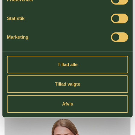
Statistik
Marketing
METTE BONEFELD ANDERSEN |
SAGSKOORDINATOR
+45 7060 2931
Tillad alle
info@hekto-co.dk
Tillad valgte
Læs mere om Mette
Afvis